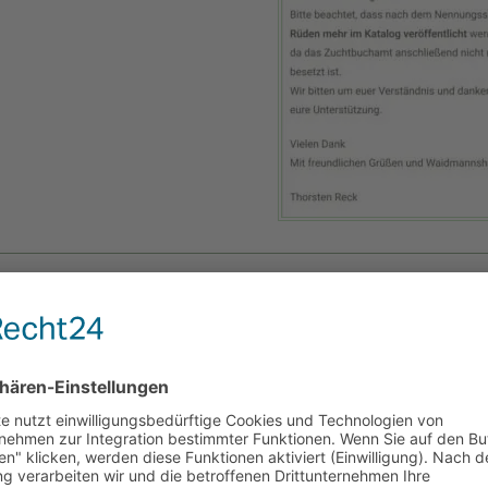
8.12.2025
 ersten Dezember-Wochenende fand das erste Mal ein Indoo
ohlheim statt. Gespanne des Junghunde,- und HZP Kurses 
aining.
n Indoor Training unabhängig vom Wetter und der Uhrzeit. Da
such der Kurse für viele arbeitsbedingt nicht möglich, und s
nke Julia und dem Reitsportzentrum Sames für die Organisat