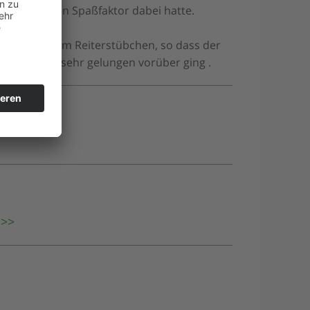
n oder anderen Spaßfaktor dabei hatte.
ga Brunch im Reiterstübchen, so dass der
llen Essen sehr gelungen vorüber ging .
 >>