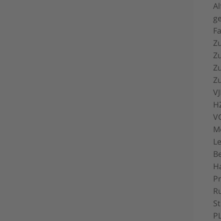
Al
ge
Fa
Z
Zu
Zu
Zu
VJ
HZ
VG
Me
Le
Be
H
Pr
Ru
St
PL