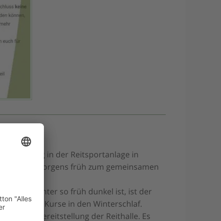
r Training in der Reitsportanlage in
trafen sich morgens früh zum gemeinsamen
 es im Winter so früh dunkel ist, ist der
o fielen die Kurse in den Winterschlaf.
ion und Bereitstellung der Reithalle. Es