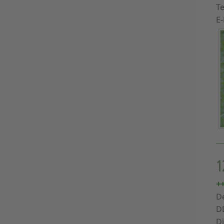
T
E
1
+
De
DD
D