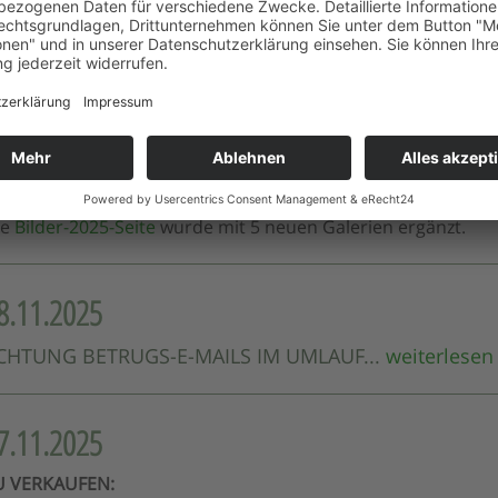
r ein tolles , intensives Training , dass jedoch auch den ei
⇒
GALERIE
 Anschluss bewirtete uns dann noch der Chef mit einem me
nntag vormittag mit Arbeit, guten Gesprächen und einem to
2.11.2025
ie
Bilder-2025-Seite
wurde mit 5 neuen Galerien ergänzt.
8.11.2025
CHTUNG BETRUGS-E-MAILS IM UMLAUF...
weiterlesen
7.11.2025
U VERKAUFEN: