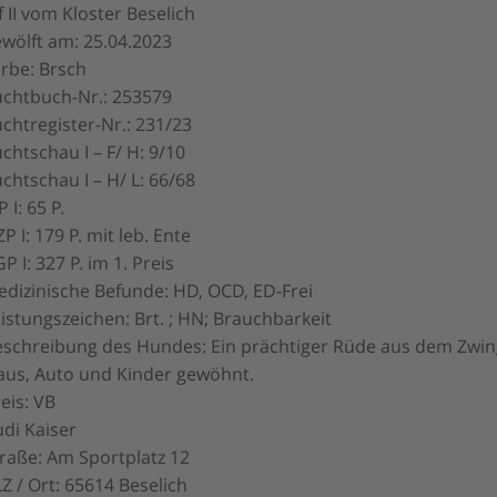
f II vom Kloster Beselich
wölft am: 25.04.2023
rbe: Brsch
uchtbuch-Nr.: 253579
chtregister-Nr.: 231/23
chtschau I – F/ H: 9/10
chtschau I – H/ L: 66/68
P I: 65 P.
P I: 179 P. mit leb. Ente
P I: 327 P. im 1. Preis
dizinische Befunde: HD, OCD, ED-Frei
istungszeichen: Brt. ; HN; Brauchbarkeit
schreibung des Hundes: Ein prächtiger Rüde aus dem Zwinge
aus, Auto und Kinder gewöhnt.
eis: VB
di Kaiser
raße: Am Sportplatz 12
Z / Ort: 65614 Beselich