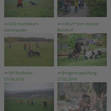
⇒
VDD Hundekurs
⇒
V-Wurf "vom Kloster
Gelnhausen
Beselich"
⇒
VJP Rodheim -
⇒
Bringtreueprüfung -
03.04.2016
27.02.2016