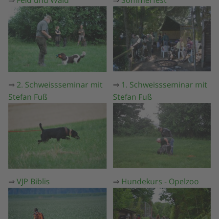
⇒
Feld und Wald
⇒
Sommerfest
⇒
2. Schweissseminar mit
⇒
1. Schweissseminar mit
Stefan Fuß
Stefan Fuß
⇒
VJP Biblis
⇒
Hundekurs - Opelzoo