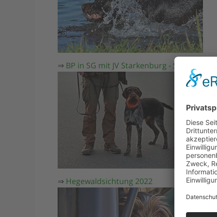
⇒
BP in SG mit JV Starkenburg - Südhessen
⇒
Hegewaldsichtung 2022