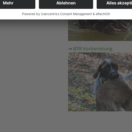
⇒
BTR Vorbereitung