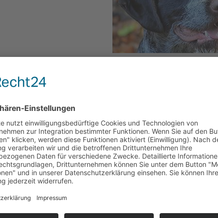
⇒
HZP 18.+19.09.2022
⇒
Wassertermin Weimaraner